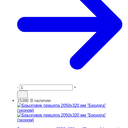
-
+
1538Е
В наличии
Брызговик прицепа 2050х320 мм "Бродяга" (эконом)