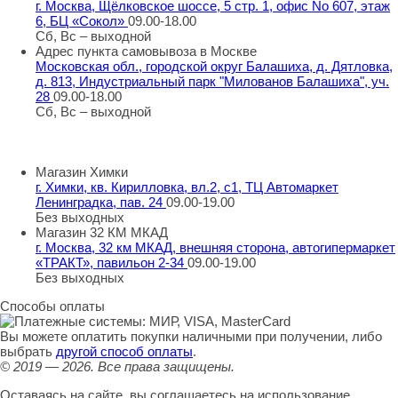
г. Москва, Щёлковское шоссе, 5 стр. 1, офис No 607, этаж
6, БЦ «Сокол»
09.00-18.00
Сб, Вс – выходной
Адрес пункта самовывоза в Москве
Московская обл., городской округ Балашиха, д. Дятловка,
д. 813, Индустриальный парк "Милованов Балашиха", уч.
28
09.00-18.00
Сб, Вс – выходной
Шоу-румы в Москве
Магазин Химки
г. Химки, кв. Кирилловка, вл.2, с1, ТЦ Автомаркет
Ленинградка, пав. 24
09.00-19.00
Без выходных
Магазин 32 КМ МКАД
г. Москва, 32 км МКАД, внешняя сторона, автогипермаркет
«ТРАКТ», павильон 2-34
09.00-19.00
Без выходных
Способы оплаты
Вы можете оплатить покупки наличными при получении, либо
выбрать
другой способ оплаты
.
© 2019 — 2026.
Все права защищены.
Оставаясь на сайте, вы соглашаетесь на использование