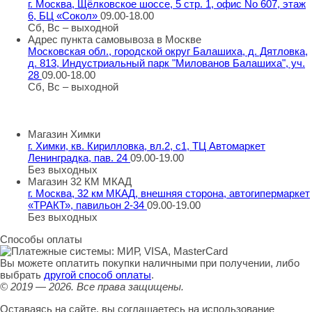
г. Москва, Щёлковское шоссе, 5 стр. 1, офис No 607, этаж
6, БЦ «Сокол»
09.00-18.00
Сб, Вс – выходной
Адрес пункта самовывоза в Москве
Московская обл., городской округ Балашиха, д. Дятловка,
д. 813, Индустриальный парк "Милованов Балашиха", уч.
28
09.00-18.00
Сб, Вс – выходной
Шоу-румы в Москве
Магазин Химки
г. Химки, кв. Кирилловка, вл.2, с1, ТЦ Автомаркет
Ленинградка, пав. 24
09.00-19.00
Без выходных
Магазин 32 КМ МКАД
г. Москва, 32 км МКАД, внешняя сторона, автогипермаркет
«ТРАКТ», павильон 2-34
09.00-19.00
Без выходных
Способы оплаты
Вы можете оплатить покупки наличными при получении, либо
выбрать
другой способ оплаты
.
© 2019 — 2026.
Все права защищены.
Оставаясь на сайте, вы соглашаетесь на использование