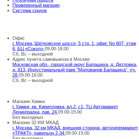
Проверенный магазин
Система скидок
8 800 707 98 77
info@rti-service.ru
Офис
г. Москва, Щёлковское шоссе, 5 стр. 1, офис No 607, этаж
6, БЦ «Сокол»
09.00-18.00
Сб, Вс – выходной
Адрес пункта самовывоза в Москве
Московская обл., городской округ Балашиха, д. Дятловка,
д. 813, Индустриальный парк "Милованов Балашиха", уч.
28
09.00-18.00
Сб, Вс – выходной
Шоу-румы в Москве
Магазин Химки
г. Химки, кв. Кирилловка, вл.2, с1, ТЦ Автомаркет
Ленинградка, пав. 24
09.00-19.00
Без выходных
Магазин 32 КМ МКАД
г. Москва, 32 км МКАД, внешняя сторона, автогипермаркет
«ТРАКТ», павильон 2-34
09.00-19.00
Без выходных