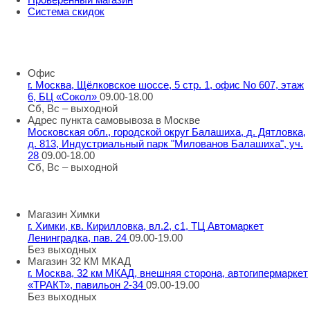
Система скидок
8 800 707 98 77
info@rti-service.ru
Офис
г. Москва, Щёлковское шоссе, 5 стр. 1, офис No 607, этаж
6, БЦ «Сокол»
09.00-18.00
Сб, Вс – выходной
Адрес пункта самовывоза в Москве
Московская обл., городской округ Балашиха, д. Дятловка,
д. 813, Индустриальный парк "Милованов Балашиха", уч.
28
09.00-18.00
Сб, Вс – выходной
Шоу-румы в Москве
Магазин Химки
г. Химки, кв. Кирилловка, вл.2, с1, ТЦ Автомаркет
Ленинградка, пав. 24
09.00-19.00
Без выходных
Магазин 32 КМ МКАД
г. Москва, 32 км МКАД, внешняя сторона, автогипермаркет
«ТРАКТ», павильон 2-34
09.00-19.00
Без выходных