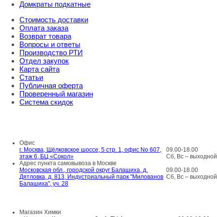
Домкраты подкатные
Стоимость доставки
Оплата заказа
Возврат товара
Вопросы и ответы
Производство РТИ
Отдел закупок
Карта сайта
Статьи
Публичная оферта
Проверенный магазин
Система скидок
8 800 707 98 77
info@rti-service.ru
Офис
г. Москва, Щёлковское шоссе, 5 стр. 1, офис No 607,
09.00-18.00
этаж 6, БЦ «Сокол»
Сб, Вс – выходной
Адрес пункта самовывоза в Москве
Московская обл., городской округ Балашиха, д.
09.00-18.00
Дятловка, д. 813, Индустриальный парк "Милованов
Сб, Вс – выходной
Балашиха", уч. 28
Шоу-румы в Москве
Магазин Химки