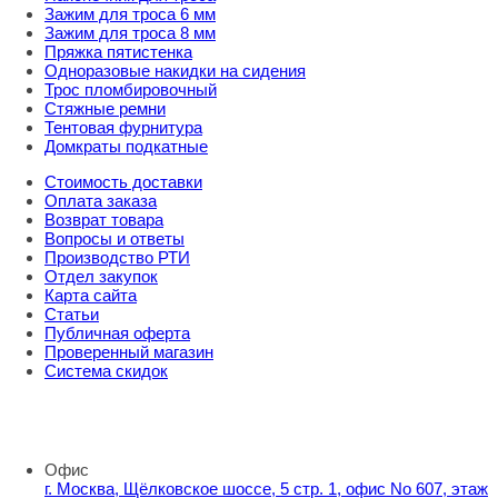
Зажим для троса 6 мм
Зажим для троса 8 мм
Пряжка пятистенка
Одноразовые накидки на сидения
Трос пломбировочный
Стяжные ремни
Тентовая фурнитура
Домкраты подкатные
Стоимость доставки
Оплата заказа
Возврат товара
Вопросы и ответы
Производство РТИ
Отдел закупок
Карта сайта
Статьи
Публичная оферта
Проверенный магазин
Система скидок
8 800 707 98 77
info@rti-service.ru
Офис
г. Москва, Щёлковское шоссе, 5 стр. 1, офис No 607, этаж