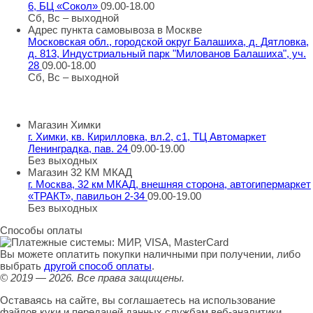
6, БЦ «Сокол»
09.00-18.00
Сб, Вс – выходной
Адрес пункта самовывоза в Москве
Московская обл., городской округ Балашиха, д. Дятловка,
д. 813, Индустриальный парк "Милованов Балашиха", уч.
28
09.00-18.00
Сб, Вс – выходной
Шоу-румы в Москве
Магазин Химки
г. Химки, кв. Кирилловка, вл.2, с1, ТЦ Автомаркет
Ленинградка, пав. 24
09.00-19.00
Без выходных
Магазин 32 КМ МКАД
г. Москва, 32 км МКАД, внешняя сторона, автогипермаркет
«ТРАКТ», павильон 2-34
09.00-19.00
Без выходных
Способы оплаты
Вы можете оплатить покупки наличными при получении, либо
выбрать
другой способ оплаты
.
© 2019 — 2026.
Все права защищены.
Оставаясь на сайте, вы соглашаетесь на использование
файлов куки и передачей данных службам веб-аналитики.