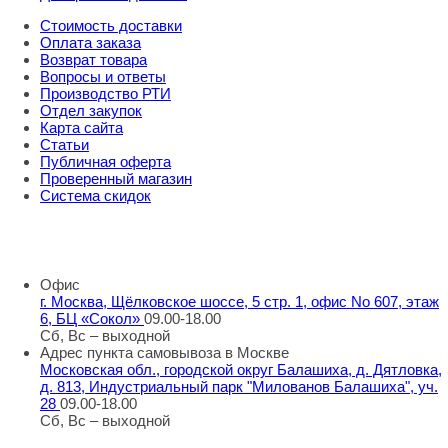
Стоимость доставки
Оплата заказа
Возврат товара
Вопросы и ответы
Производство РТИ
Отдел закупок
Карта сайта
Статьи
Публичная оферта
Проверенный магазин
Система скидок
8 800 707 98 77
info@rti-service.ru
Офис
г. Москва, Щёлковское шоссе, 5 стр. 1, офис No 607, этаж
6, БЦ «Сокол»
09.00-18.00
Сб, Вс – выходной
Адрес пункта самовывоза в Москве
Московская обл., городской округ Балашиха, д. Дятловка,
д. 813, Индустриальный парк "Милованов Балашиха", уч.
28
09.00-18.00
Сб, Вс – выходной