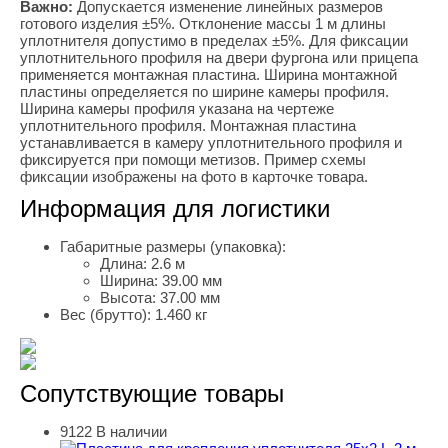
Важно:
Допускается изменение линейных размеров
готового изделия ±5%. Отклонение массы 1 м длины
уплотнителя допустимо в пределах ±5%. Для фиксации
уплотнительного профиля на двери фургона или прицепа
применяется монтажная пластина. Ширина монтажной
пластины определяется по ширине камеры профиля.
Ширина камеры профиля указана на чертеже
уплотнительного профиля. Монтажная пластина
устанавливается в камеру уплотнительного профиля и
фиксируется при помощи метизов. Пример схемы
фиксации изображены на фото в карточке товара.
Информация для логистики
Габаритные размеры (упаковка):
Длина:
2.6 м
Ширина:
39.00 мм
Высота:
37.00 мм
Вес (брутто):
1.460 кг
Сопутствующие товары
9122
В наличии
Пластина для крепления уплотнителя 25х2 L-2 м