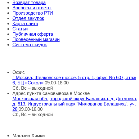
Возврат товара
Вопросы и ответы
Производство РТИ
Отдел закупок
Карта сайта
Статьи
Публичная оферта
Проверенный магазин
Система скидок
8 800 707 98 77
info@rti-service.ru
Офис
г. Москва, Щёлковское шоссе, 5 стр. 1, офис No 607, этаж
6, БЦ «Сокол»
09.00-18.00
Сб, Вс – выходной
Адрес пункта самовывоза в Москве
Московская обл., городской округ Балашиха, д. Дятловка,
д. 813, Индустриальный парк "Милованов Балашиха", уч.
28
09.00-18.00
Сб, Вс – выходной
Шоу-румы в Москве
Магазин Химки