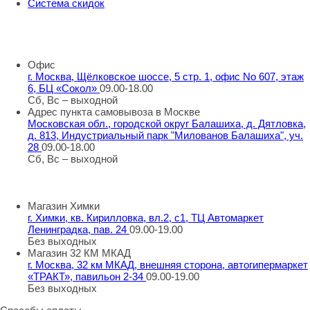
Система скидок
8 800 707 98 77
info@rti-service.ru
Офис
г. Москва, Щёлковское шоссе, 5 стр. 1, офис No 607, этаж
6, БЦ «Сокол»
09.00-18.00
Сб, Вс – выходной
Адрес пункта самовывоза в Москве
Московская обл., городской округ Балашиха, д. Дятловка,
д. 813, Индустриальный парк "Милованов Балашиха", уч.
28
09.00-18.00
Сб, Вс – выходной
Шоу-румы в Москве
Магазин Химки
г. Химки, кв. Кирилловка, вл.2, с1, ТЦ Автомаркет
Ленинградка, пав. 24
09.00-19.00
Без выходных
Магазин 32 КМ МКАД
г. Москва, 32 км МКАД, внешняя сторона, автогипермаркет
«ТРАКТ», павильон 2-34
09.00-19.00
Без выходных