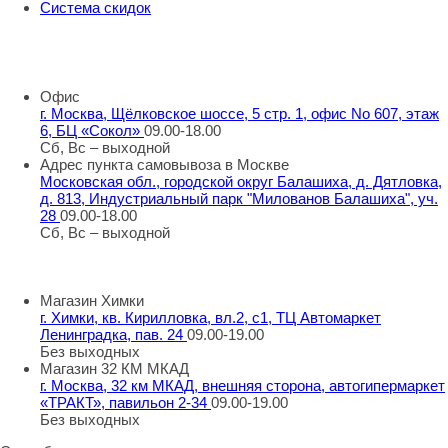
Система скидок
8 800 707 98 77
info@rti-service.ru
Офис
г. Москва, Щёлковское шоссе, 5 стр. 1, офис No 607, этаж
6, БЦ «Сокол»
09.00-18.00
Сб, Вс – выходной
Адрес пункта самовывоза в Москве
Московская обл., городской округ Балашиха, д. Дятловка,
д. 813, Индустриальный парк "Милованов Балашиха", уч.
28
09.00-18.00
Сб, Вс – выходной
Шоу-румы в Москве
Магазин Химки
г. Химки, кв. Кирилловка, вл.2, с1, ТЦ Автомаркет
Ленинградка, пав. 24
09.00-19.00
Без выходных
Магазин 32 КМ МКАД
г. Москва, 32 км МКАД, внешняя сторона, автогипермаркет
«ТРАКТ», павильон 2-34
09.00-19.00
Без выходных